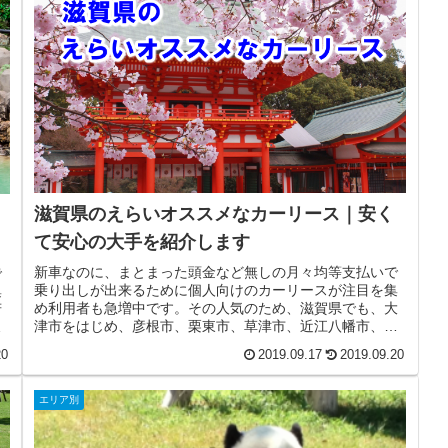
滋賀県のえらいオススメなカーリース｜安く
て安心の大手を紹介します
新車なのに、まとまった頭金など無しの月々均等支払いで
で
乗り出しが出来るために個人向けのカーリースが注目を集
集
め利用者も急増中です。その人気のため、滋賀県でも、大
府
津市をはじめ、彦根市、栗東市、草津市、近江八幡市、長
豊
浜市、東近江市、守山市、甲賀市、...
20
2019.09.17
2019.09.20
エリア別