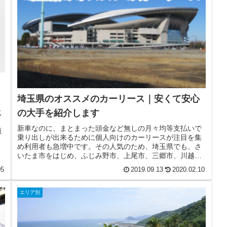
埼玉県のオススメのカーリース｜安くて安心
の大手を紹介します
式
き
新車なのに、まとまった頭金など無しの月々均等支払いで
道
乗り出しが出来るために個人向けのカーリースが注目を集
し
め利用者も急増中です。その人気のため、埼玉県でも、さ
いたま市をはじめ、ふじみ野市、上尾市、三郷市、川越
市、久喜市、加須市、戸田市、春日部...
05
2019.09.13
2020.02.10
エリア別