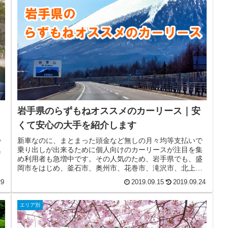
岩手県のらずもねオススメのカーリース｜安
くて安心の大手を紹介します
新車なのに、まとまった頭金など無しの月々均等支払いで
で
乗り出しが出来るために個人向けのカーリースが注目を集
集
め利用者も急増中です。その人気のため、岩手県でも、盛
名
岡市をはじめ、釜石市、奥州市、花巻市、滝沢市、北上市
宮
などには沢山のカーリース業者が存...
29
2019.09.15
2019.09.24
エリア別