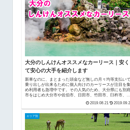
大分のしんけんオススメなカーリース｜安く
て安心の大手を紹介します
新車なのに、まとまった頭金など無しの月々均等支払い
乗り出しが出来るために個人向けのカーリースが注目を
め利用者も急増中です。その人気のため、大分県にも別
市をはじめ大分市や佐伯市、日田市、竹田市、臼杵市、
後大野市、津久見市などには沢山の...
2019.08.21
2019.09.
エリア別