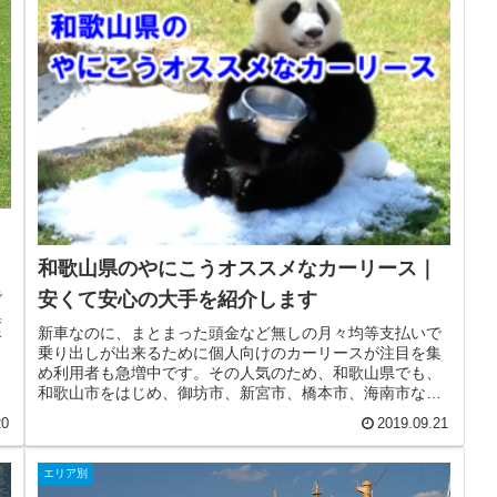
和歌山県のやにこうオススメなカーリース｜
で
安くて安心の大手を紹介します
集
新車なのに、まとまった頭金など無しの月々均等支払いで
奈
乗り出しが出来るために個人向けのカーリースが注目を集
桜
め利用者も急増中です。その人気のため、和歌山県でも、
和歌山市をはじめ、御坊市、新宮市、橋本市、海南市など
には沢山のカーリース業者が存在し...
20
2019.09.21
エリア別