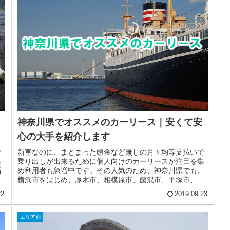
神奈川県でオススメのカーリース｜安くて安
心の大手を紹介します
新車なのに、まとまった頭金など無しの月々均等支払いで
で
乗り出しが出来るために個人向けのカーリースが注目を集
集
め利用者も急増中です。その人気のため、神奈川県でも、
福
横浜市をはじめ、厚木市、相模原市、藤沢市、平塚市、小
田原市、川崎市、大和市、茅ケ崎市...
22
2019.09.23
エリア別