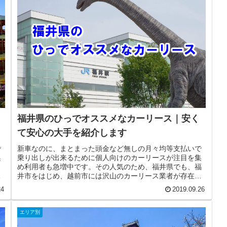
福井県のひっでオススメなカーリース｜安く
て安心の大手を紹介します
で
新車なのに、まとまった頭金など無しの月々均等支払いで
集
乗り出しが出来るために個人向けのカーリースが注目を集
甲
め利用者も急増中です。その人気のため、福井県でも、福
ス
井市をはじめ、越前市には沢山のカーリース業者が存在し
ています。そのため気になって調べ...
24
2019.09.26
エリア別