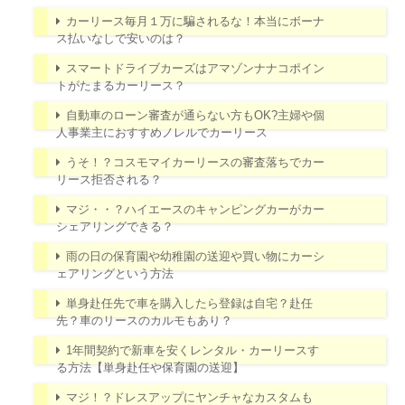
カーリース毎月１万に騙されるな！本当にボーナ
ス払いなしで安いのは？
スマートドライブカーズはアマゾンナナコポイン
トがたまるカーリース？
自動車のローン審査が通らない方もOK?主婦や個
人事業主におすすめノレルでカーリース
うそ！？コスモマイカーリースの審査落ちでカー
リース拒否される？
マジ・・？ハイエースのキャンピングカーがカー
シェアリングできる？
雨の日の保育園や幼稚園の送迎や買い物にカーシ
ェアリングという方法
単身赴任先で車を購入したら登録は自宅？赴任
先？車のリースのカルモもあり？
1年間契約で新車を安くレンタル・カーリースす
る方法【単身赴任や保育園の送迎】
マジ！？ドレスアップにヤンチャなカスタムも