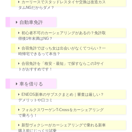
カーリースでスタッドレスタイヤ交換は改造カス
タムNGだからダメ？
自動車免許
初心者不可のカーシェアリングがあるの？免許取
得後1年未満はNG？
合宿免許でぼっち女は出会いがなくてつらい？一
時帰宅できるって本当？
合宿免許を「格安・最短」で探すならこの3サイ
トがおすすめです！
車を借りる
ENEOS新車のサブスクまとめ｜審査は厳しい？
デメリットや口コミ
フォルクスワーゲンT-Crossをカーシェアリング
で乗ろう！
新型ヴォクシーがカーシェアリングで乗れる新車
購入前にじっくり試乗