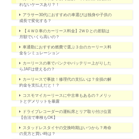
れないケースあり？！
アラサー30代におすすめの車選びは独身や子供の
成長で変化する？
【４ＷＤ車のカーリース料金】2ＷＤとの差額は
月額でいくら高いの？
車通勤におすすめ燃費で選ぶ３台のカーリース料
金をシミュレーション
カーリースの車でパンクやバッテリー上がりした
らJAFは使えるの？
カーリースで事故！修理代の支払いは？全損の解
約金を支払えだと！？
コスモマイカーリースに中古車もあるの？メリッ
トとデメリットを暴露
ドライブレコーダーの運転席とリア取り付け位置
【合法で車検もOK】
スタッドレスタイヤの交換時期はいつから？寿命
の見方と買い時は？