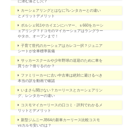
に潜む落とし穴？
カーシェアリングとはなに?レンタカーとの違い
とメリットデメリット
ポルシェ911やカイエンにハマー、ｓ660をカーシ
ェアリング？ドコモのマイカーシェアはラングラー
やタホ、オープンまで！
子育て世代のカーシェアはカレコ一択？ジュニア
シートが全車標準装備
サッカースクールや少年野球の送迎のために車を
買うか？借りるのか？
ファミリーカーに古い中古車は絶対に避けるべき
本当の訳を動画で確認
いまさら聞けない？カーリースとカーシェアリン
グ、レンタカーの違い
コスモマイカーリースの口コミ・評判でわかるメ
リットとデメリット
新型ジムニーJB64の新車カーリース比較コスモ
vsカルモ安いのは？