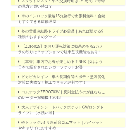
スタッドレスタイヤの交換時期はいつから？寿命
の見方と買い時は？
車のインロック最速15分急行で出張料無料！合鍵
もすぐできる鍵修理屋
冬の雪道凍結路ドライブ必需品｜あれば助かる9
種類のおすすめグッズ
【ZDR-015】あおり運転対策に効果のある2カメ
ラの映りは？オプションで駐車監視機能もあり！
【車香】車内でお香が楽しめる？NHK おはよう
日本で紹介されたシガーソケットお香
ピカピカレイン｜車の長期保管のボディ塗装劣化
対策に失敗なく施工できると評判です！
コムテックZERO703V｜反則金払うのが嫌ならこ
のレーダー探知機！2018
大人デザインシートバックポケットGWロングド
ライブに【水洗い可】
軽トラック5ミリ厚荷台ゴムマット｜ハイゼット
やキャリイにおすすめ