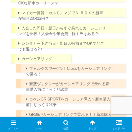
OKな新車カーリース？
マイカー賃貸「カルモ」マジでＮ-ＢＯＸの新車
が毎月20,412円？
入会した即日・翌日からすぐ乗れるカーシェアリ
ングを比較！入会金や年会費、軽トラはある？
レンタカー予約当日・即日30分前までOKでどこ
でも返せる?！
カーシェアリング
フォルクスワーゲンT-Crossをカーシェアリング
で乗ろう！
新型ヴォクシーがカーシェアリングで乗れる新
車購入前にじっくり試乗
コペンGR SPORTをカーシェア導入？新車購入
前にじっくり試乗
GR86がカーシェアリングで乗れる！？新車購入
前にじっくり試乗！
メニュー
ホーム
検索
トップ
サイドバー
レクサスUXをカーシェアリングで乗る！購入前