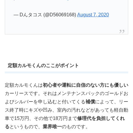
— Dんタコス (@D56069168)
August 7, 2020
定額カルモくんのここがポイント
定額カルモくんは
初心者や運転に自信のない方にも優しい
カーリースです。それはメンテナンスパックのゴールドお
よびシルバーを申し込むと付いてくる
補償
によって、リー
ス終了時にキズや凹み、室内の汚れなどがあっても軽自動
車で15万円、その他で18万円まで
修理代を負担してくれ
る
というもので、
業界唯一
のものです。