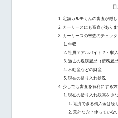
目
定額カルモくんの審査が厳し
カーリースにも審査がありま
カーリースの審査のチェック
年収
社員？アルバイト？～収
過去の返済履歴（債務履
不動産などの財産
現在の借り入れ状況
少しでも審査を有利にする方
現在の借り入れ残高を少
返済できる借入金は繰
意外な穴？使っていな