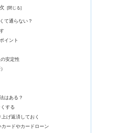
次
くて通らない？
す
ポイント
入の安定性
歴）
法はある？
なくする
り上げ返済しておく
いカードやカードローン