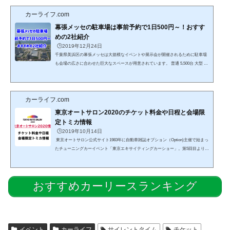
カーライフ.com
幕張メッセの駐車場は事前予約で1日500円～！おすす
めの2社紹介
🕒️2019年12月24日
千葉県美浜区の幕張メッセは大規模なイベントや展示会が開催されるために駐車場
も会場の広さに合わせた巨大なスペースが用意されています。 普通 5,500台 大型 12
0台 自動二輪車 50台このような収容力がありますので通常のイベントでは問題が無
いのですが、毎年年明けに行われる東京オートサロンのようなクラスの大規模なイ
ベントとなると駐車場が満車となったり、駐車のための渋滞が発生することもあり
カーライフ.com
ます。また車が無事駐車できても、今度は駐車場から出る渋滞に巻き込まれること
もしばしばです。 このような駐車場の渋滞や満...
東京オートサロン2020のチケット料金や日程と会場限
定トミカ情報
🕒️2019年10月14日
東京オートサロン公式サイト1983年に自動車雑誌オプション（Option)主催で始まっ
たチューニングカーイベント「東京エキサイティングカーショー」。第5回目より現
在の東京オートサロン（TOKYO AUTO SALON） と改名して規模を拡大しながら開
催されています。入場者も第一回の3日間合計でで10万3千人から徐々に拡大して201
5年からの3年間では連続して30万人以上を記録する日本最大級の自動車イベントに
おすすめカーリースランキング
なっています。この来場者数の増加はアジア全体規模でのカスタムカー人気によっ
て海外から来場者も増えていることも要因です。東...
イベント
カーライフ
サイレントタイム
チケット