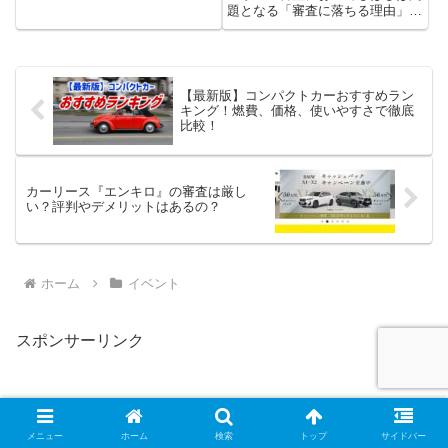
題となる「審査に落ちる理由」と
その回避方法について詳しく解説
していきます。カーリースは、自
動車を保有するための便利な方法
で、多くの方々に利用されていま
す。しかし、全ての申請者が審
【最新版】コンパクトカーおすすめラン
査...
キング！燃費、価格、使いやすさで徹底
比較！
カーリース『エンキロ』の審査は厳し
い？評判やデメリットはあるの？
ホーム
イベント
スポンサーリンク
メニュー
ホーム
検索
トップ
サイドバー