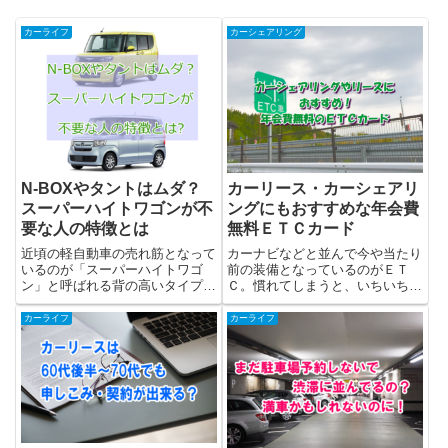
カーライフ
カーシェアリング
N-BOXやタントはムダ？
カーリース・カーシェアリ
スーパーハイトワゴンが不
ングにもおすすめな年会費
要な人の特徴とは
無料ＥＴＣカード
近頃の軽自動車の売れ筋となって
カーナビなどと並んで今や当たり
いるのが「スーパーハイトワゴ
前の装備となっているのがＥＴ
ン」と呼ばれる背の高いタイプで
Ｃ。慣れてしまうと、いちいち料
す。具体的にはホンダN-BOXや
金所で停車して支払うなんて出来
ダイハツタント、スズキスペーシ
なくなりますね。カーシェアリン
カーライフ
カーライフ
アなどが代表的な車種です。これ
グではほぼ100％の装着率のよう
らに共通するのが室内空間の広さ
です。カーリースでもカーナビと
で、コンパクトカーをしのぐス
並ぶ人気オプションで、ＥＴＣ
ペ...
が...