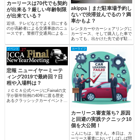
カーリースは70代でも契約
akippa｜まだ駐車場予約し
が出来る？厳しい年齢制限
ないで渋滞並んでるの？満
が出来ている？
車かもよ？
近頃、テレビなどでよく目にする
のが高齢者による交通事故のニュ
レンタカーやカーシェアリングに
ースです。警察庁交通局による平
カーリース、そして購入した車で
成30年中の交通事故の発生状況
あっても、出かけた先で必ず駐車
によると年齢層別の死亡件数では
場が必要なのは共通ですね。で
80歳を超えると急に件数が増え
も・・・「満車で駐車できない」
イベント
カーライフ
ています。そのため現在60代後
「駐車場入場で大渋滞」「出口混
半～70代の方は80歳を区切り...
雑で駐車場から出れない」「周辺
道路が大渋滞」大きなイベントの
時...
悲報 ニューイヤーミーテ
ィング2019で最終回？日
程や入場料は？
ＪＣＣＡ公式ページにFainalの文
字が新年恒例の40年に渡る歴史
あるクラッシックカーイベントで
あるニューイヤーミーティングが
2019年の開催を最後に幕を下ろ
カーリース審査落ち? 原因
すという発表がありました。40
と回避の実践テクニック10
年以上の長きにわたり、開催して
個を大公開！
まいりました、ニューイ...
こんにちは、皆さん。本日は、カ
ーリース審査においてしばしば問