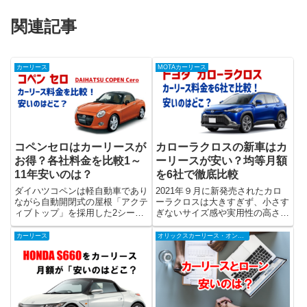
関連記事
カーリース
MOTAカーリース
コペンセロはカーリースが
カローラクロスの新車はカ
お得？各社料金を比較1～
ーリースが安い？均等月額
11年安いのは？
を6社で徹底比較
ダイハツコペンは軽自動車であり
2021年９月に新発売されたカロ
ながら自動開閉式の屋根「アクテ
ーラクロスは大きすぎず、小さす
ィブトップ」を採用した2シータ
ぎないサイズ感や実用性の高さ、
ーオープンスポーツカーで現在販
扱いやすさなどからSUVの中で
売されているのは2014年に発売
も人気車種となっています。その
カーリース
オリックスカーリース・オンライン
された2代目となります。2代目
ため新車が納車されるまでの期間
のコペンは初代コペンからの1番
が長めになっているカローラクロ
の特徴である「アクティブトッ...
スですが、カーリースでも同様...