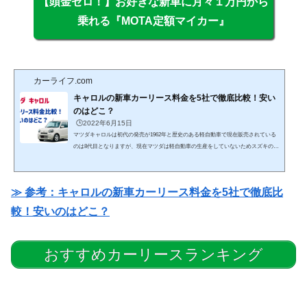
【頭金ゼロ！】お好きな新車に月々１万円から
乗れる『MOTA定額マイカー』
カーライフ.com
キャロルの新車カーリース料金を5社で徹底比較！安い
のはどこ？
🕒️2022年6月15日
マツダキャロルは初代の発売が1962年と歴史のある軽自動車で現在販売されている
のは8代目となりますが、現在マツダは軽自動車の生産をしていないためスズキの軽
自動車「アルト」をOEM供給されて「マツダキャロル」として販売しています。現
行のキャロルは近頃の軽自動車で人気のハイトワゴンと比べてコンパクトに見えな
がら大人4人がゆったり乗れる空間を確保して、軽量化技術やエンジン性能の向上に
≫ 参考：キャロルの新車カーリース料金を5社で徹底比
より燃費性能が魅力も軽自動車です。さらに、嬉しいのが車両価格が国産乗用車の
中で1番を争う安さのために、カーリースでもトップクラ...
較！安いのはどこ？
おすすめカーリースランキング