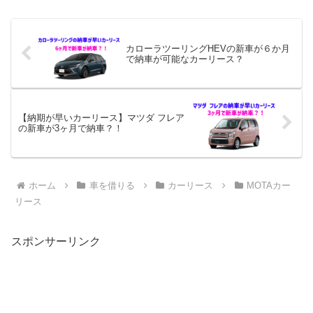
規格の中で最大限の室内空間をと
です。その人気のため、岐阜県に
ることを目的に設計された商用貨
も岐阜市をはじめ下呂市や中津川
物バンであるため、本来のビジネ
市、美濃市、大垣市、美濃加茂
ス用途はもちろん、趣味の道具
市、恵那市、本巣市、海津市、瑞
の...
浪...
カローラツーリングHEVの新車が６か月
で納車が可能なカーリース？
【納期が早いカーリース】マツダ フレア
の新車が3ヶ月で納車？！
ホーム
車を借りる
カーリース
MOTAカー
リース
スポンサーリンク