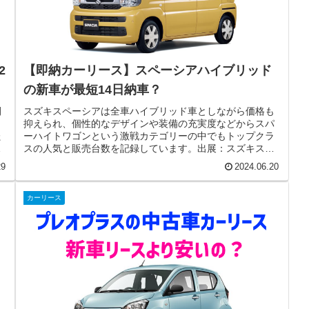
2
【即納カーリース】スペーシアハイブリッド
の新車が最短14日納車？
間
スズキスペーシアは全車ハイブリッド車としながら価格も
ト
抑えられ、個性的なデザインや装備の充実度などからスパ
た
ーハイトワゴンという激戦カテゴリーの中でもトップクラ
プ
スの人気と販売台数を記録しています。出展：スズキスペ
ーシア公式サイトしかし、スペーシ...
29
2024.06.20
カーリース