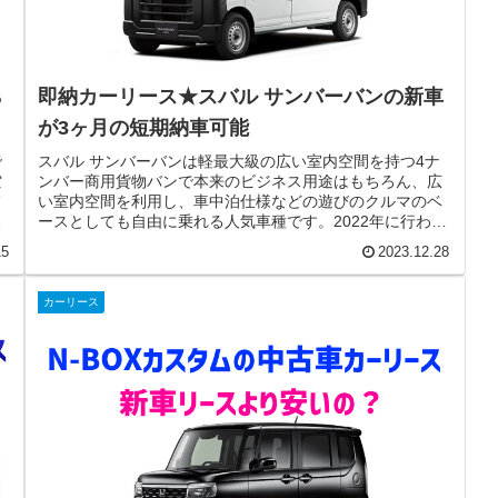
ら
即納カーリース★スバル サンバーバンの新車
が3ヶ月の短期納車可能
で
スバル サンバーバンは軽最大級の広い室内空間を持つ4ナ
空
ンバー商用貨物バンで本来のビジネス用途はもちろん、広
て
い室内空間を利用し、車中泊仕様などの遊びのクルマのベ
中
ースとしても自由に乗れる人気車種です。2022年に行われ
たフルモデルチェンジでは4...
15
2023.12.28
カーリース