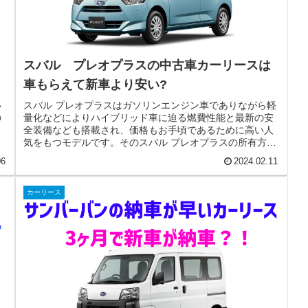
スバル プレオプラスの中古車カーリースは
車もらえて新車より安い?
い
スバル プレオプラスはガソリンエンジン車でありながら軽
の
量化などによりハイブリッド車に迫る燃費性能と最新の安
。
全装備なども搭載され、価格もお手頃であるために高い人
を
気をもつモデルです。そのスバル プレオプラスの所有方法
として新車、中古車を「購入」...
06
2024.02.11
カーリース