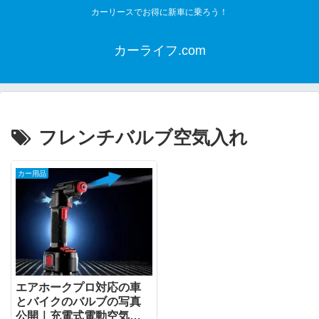
カーリースでお得に新車に乗ろう！
カーライフ.com
フレンチバルブ空気入れ
カー用品
エアホークプロ対応の車
とバイクのバルブの写真
公開｜充電式電動空気入