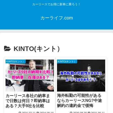
カーリースでお得に新車に乗ろう！
カーライフ.com
KINTO(キント）
KINTO(キント）
KINTO(キント）
海外転勤の可能性がある
カーリース各社の納車ま
ならカーリースNG?中途
で日数は何日？即納車は
解約の違約金で後悔
ある？大手9社を比較