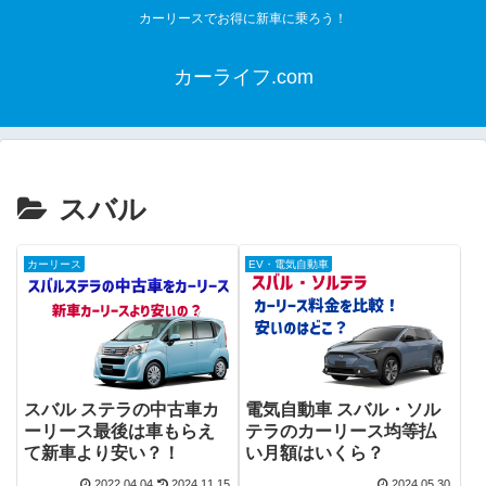
カーリースでお得に新車に乗ろう！
カーライフ.com
スバル
カーリース
EV・電気自動車
スバル ステラの中古車カ
電気自動車 スバル・ソル
ーリース最後は車もらえ
テラのカーリース均等払
て新車より安い？！
い月額はいくら？
2022.04.04
2024.11.15
2024.05.30