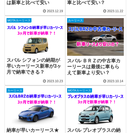
は新車と比べて安い
車と比べて安い？
2023.12.19
2023.11.22
MOTAカーリース
カーリース
スバル シフォンの納期が
スバル ＢＲＺの中古車カ
早いカーリース新車が3ヶ
ーリースは最後に車もら
月で納車できる？
えて新車より安い？
2023.10.23
2023.10.14
カーリース
MOTAカーリース
納車が早いカーリース★
スバル プレオプラスの納