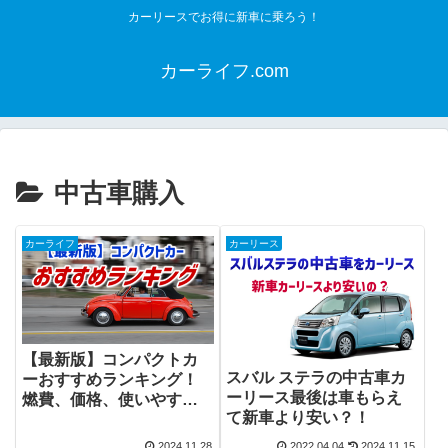
カーリースでお得に新車に乗ろう！
カーライフ.com
中古車購入
カーライフ
カーリース
【最新版】コンパクトカ
スバル ステラの中古車カ
ーおすすめランキング！
ーリース最後は車もらえ
燃費、価格、使いやすさ
て新車より安い？！
で徹底比較！
2024.11.28
2022.04.04
2024.11.15