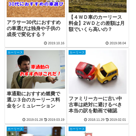
【４ＷＤ車のカーリース
アラサー30代におすすめ
料金】2ＷＤとの差額は月
の車選びは独身や子供の
額でいくら高いの？
成長で変化する？
2019.10.16
2019.08.04
カーリース
カーリース
車通勤におすすめ燃費で
ファミリーカーに古い中
選ぶ３台のカーリース料
古車は絶対に避けるべき
金をシミュレーション
本当の訳を動画で確認
2019.01.28
2019.03.19
2018.11.29
2019.02.01
カーリース
カーリース