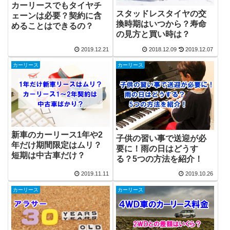
カーリースでもタイヤチ
スタッドレスタイヤの交
ェーンは必要？契約に含
換時期はいつから？寿命
めることはできるの？
の見方と買い時は？
2019.12.21
2018.12.09
2019.12.07
カーリース
カーリース
新車のカーリース1年や2
子供の習い事で送迎が必
年だけ期間限定はムリ？
要に！雨の日はどうす
短期は中古車だけ？
る？5つの方法を紹介！
2019.11.11
2019.10.26
カーリース
カーリース