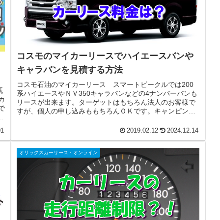
コスモのマイカーリースでハイエースバンや
ャ
キャラバンを見積する方法
コスモ石油のマイカーリース スマートビークルでは200
既
系ハイエースやＮＶ350キャラバンなどの4ナンバーバンも
カ
リースが出来ます。ターゲットはもちろん法人のお客様で
で
すが、個人の申し込みももちろんＯＫです。キャンピング
は
カーベースやバイクなどのト...
01
2019.02.12
2024.12.14
オリックスカーリース・オンライン