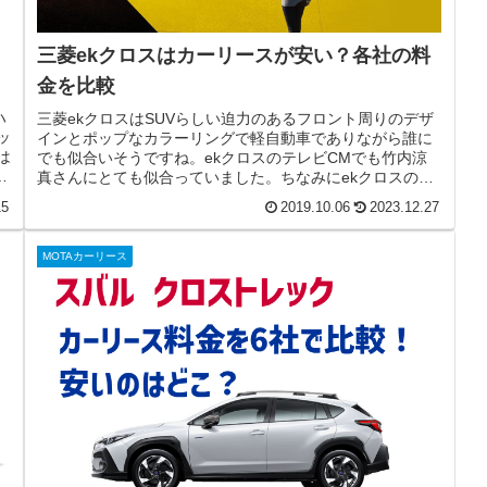
三菱ekクロスはカーリースが安い？各社の料
金を比較
ハ
三菱ekクロスはSUVらしい迫力のあるフロント周りのデザ
ッ
インとポップなカラーリングで軽自動車でありながら誰に
は
でも似合いそうですね。ekクロスのテレビCMでも竹内涼
重
真さんにとても似合っていました。ちなみにekクロスのデ
ビュー時の発表会では竹内...
15
2019.10.06
2023.12.27
MOTAカーリース