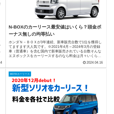
N-BOXのカーリース最安値はいくら？頭金ボ
ーナス無しの均等払い
て
ホンダＮ－ＢＯＸが3年連続、新車販売台数で1位を獲得し
プ
てますます大人気です。※2021年4月～2024年3月の登録
ペ
車（普通車）を含む国内で新車販売されている台数そんな
ら
エヌボックスをカーリースするのなら料金は月々いくらに
なるのでしょうか？今回...
14
2024.04.16
MOTAカーリース