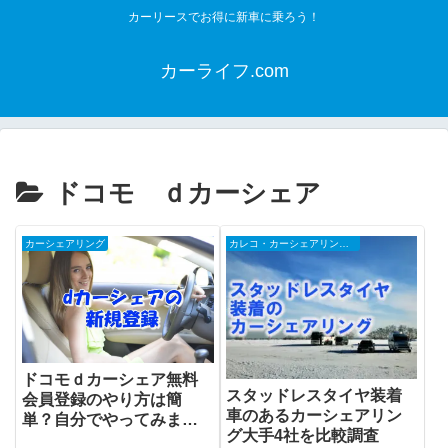
カーリースでお得に新車に乗ろう！
カーライフ.com
ドコモ ｄカーシェア
カーシェアリング
カレコ・カーシェアリングクラブ
ドコモｄカーシェア無料
スタッドレスタイヤ装着
会員登録のやり方は簡
車のあるカーシェアリン
単？自分でやってみまし
グ大手4社を比較調査
た！