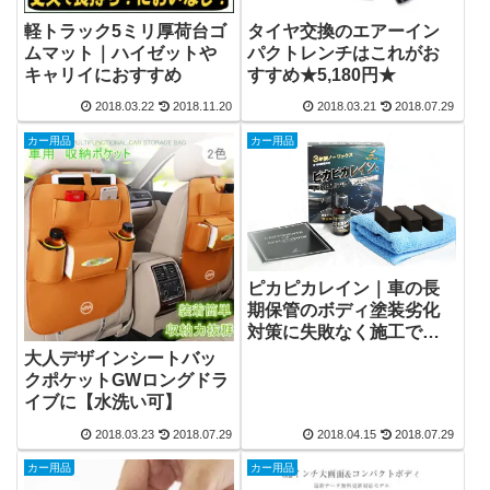
軽トラック5ミリ厚荷台ゴ
タイヤ交換のエアーイン
ムマット｜ハイゼットや
パクトレンチはこれがお
キャリイにおすすめ
すすめ★5,180円★
2018.03.22
2018.11.20
2018.03.21
2018.07.29
カー用品
カー用品
ピカピカレイン｜車の長
期保管のボディ塗装劣化
対策に失敗なく施工でき
ると評判です！
大人デザインシートバッ
クポケットGWロングドラ
イブに【水洗い可】
2018.03.23
2018.07.29
2018.04.15
2018.07.29
カー用品
カー用品