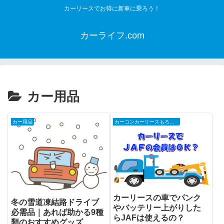
カーリースでお得に新車に乗ろう！
カーライフ.com
カー用品
カー用品
カーコンカーリースもろコミ
カーリースの車でパンク
冬の雪道凍結路ドライブ
やバッテリー上がりした
必需品｜あれば助かる9種
らJAFは使えるの？
類のおすすめグッズ