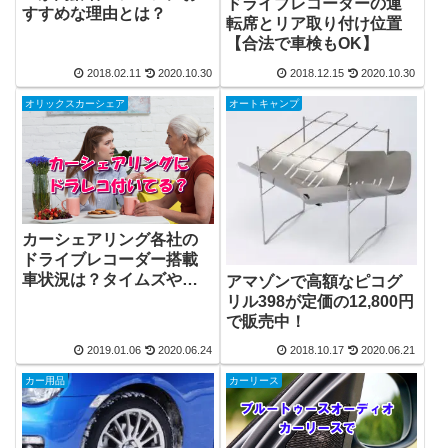
ドライブレコーダーの運
すすめな理由とは？
転席とリア取り付け位置
【合法で車検もOK】
2018.02.11
2020.10.30
2018.12.15
2020.10.30
オリックスカーシェア
オートキャンプ
カーシェアリング各社の
ドライブレコーダー搭載
車状況は？タイムズやカ
アマゾンで高額なピコグ
レコ、オリックスにｄカ
リル398が定価の12,800円
ーシェアを調べてみまし
で販売中！
た
2019.01.06
2020.06.24
2018.10.17
2020.06.21
カー用品
カーリース